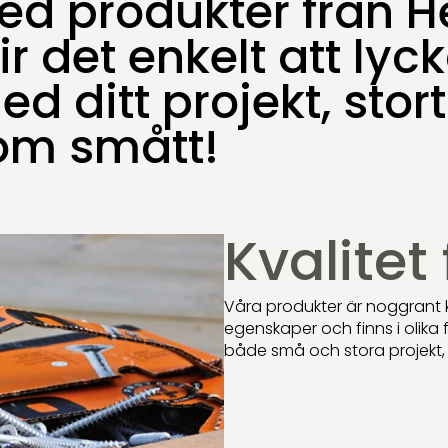
ed produkter från 
eskruv
lbeslag
bult
g
eskruv
ir det enkelt att lyc
slag
S
lplugg
X
d ditt projekt, stort
dskruv
pik
lt
v
om smått!
ander
v
Kvalitet
Våra produkter är noggrant k
egenskaper och finns i olika
både små och stora projekt, 