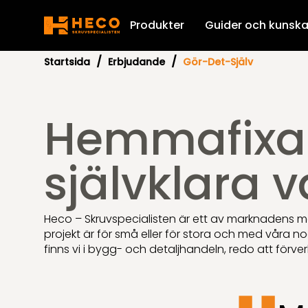
Produkter
Guider och kunsk
Startsida
Erbjudande
Gör-Det-Själv
Träinfästningar
Träskruv 
Trallskruv
Träskruv 
Trallskruv
Hemmafixa
Träskruv 
Stålinfästningar
Dolt tra
Bleckskru
Fransk tr
Betonginfästningar
Bleckspik
Betonge
Panelskr
självklara v
Byggplåt
Byggbeslag
Betongsk
Ankarskr
Träskruv
Farmarsk
Lättbeto
Industriinfästningar
Ankarspi
Skruv MK
Träskruv
Farmarsk
Balksko
Karminfästning
Beslagss
Karmskru
Heco – Skruvspecialisten är ett av marknadens m
VVS-skru
Fasadskr
Hålband
projekt är för små eller för stora och med våra n
Brickor
Nitsystem
Justersk
Montage
finns vi i bygg- och detaljhandeln, redo att förv
Hålplatt
Gängstå
Karmhyl
Plugg
Lättbet
Plåtskruv
Takåsfäs
Insexskr
Karmhyls
Skivinfästningar
Nylonpl
List- och
Rännkrok
Terrassf
Mutter
Karmskruv
Plastplu
Spik
Gipsank