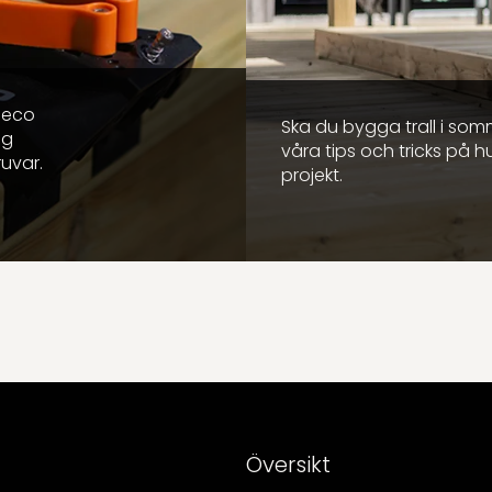
Heco
Ska du bygga trall i som
ig
våra tips och tricks på h
ruvar.
projekt.
Översikt