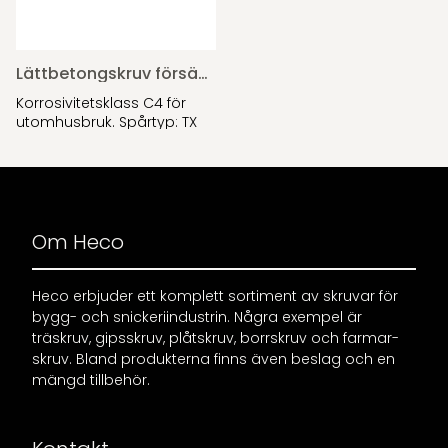
Lättbetongskruv försänkt, Protect 4
Korrosivitetsklass C4 för
utomhusbruk. Spårtyp: TX
Om Heco
Heco erbjuder ett komplett sortiment av skruvar för
bygg- och snickeriindustrin. Några exempel är
träskruv, gipsskruv, plåtskruv, borrskruv och farmar-
skruv. Bland produkterna finns även beslag och en
mängd tillbehör.