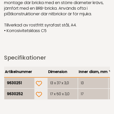
montage där bricka med en större diameter krävs,
jämfört med en BRB-bricka. Används ofta i
plåtkonstruktioner där nitbrickor är för mjuka.
Tillverkad av rostfritt syrafast stål, A4.
• Korrosivitetsklass C5
Specifikationer
Artikelnummer
Dimension
Inner diam, mm
Yt
product.wishlist
9630251
13 x 37 x 3,0
13
3
product.wishlist
9630252
17 x 50 x 3,0
17
5