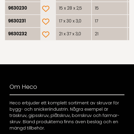
product.wishlist
9630230
15 x 28 x 2,5
15
2
product.wishlist
9630231
17 x 30 x 3,0
17
3
product.wishlist
9630232
21 x 37 x 3,0
21
3
Om Heco
Heco erbjuder ett komplett sortiment av skruvar för
bygg- och snickeriindustrin. Några exempel är
träskruv, gipsskruv, plåtskruv, borrskruv och farmar-
skruv. Bland produkterna finns även beslag och en
mängd tillbehör.