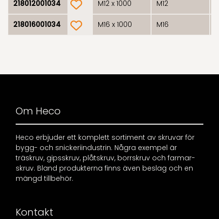
218012001034
M12 x 1000
M12
1
product.wishlist
218016001034
M16 x 1000
M16
1
Om Heco
Heco erbjuder ett komplett sortiment av skruvar för
bygg- och snickeriindustrin. Några exempel är
träskruv, gipsskruv, plåtskruv, borrskruv och farmar-
skruv. Bland produkterna finns även beslag och en
mängd tillbehör.
Kontakt