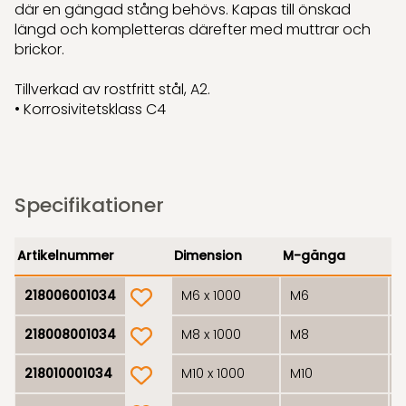
där en gängad stång behövs. Kapas till önskad
längd och kompletteras därefter med muttrar och
brickor.
Tillverkad av rostfritt stål, A2.
• Korrosivitetsklass C4
Specifikationer
Artikelnummer
Dimension
M-gänga
L
product.wishlist
218006001034
M6 x 1000
M6
1
product.wishlist
218008001034
M8 x 1000
M8
1
product.wishlist
218010001034
M10 x 1000
M10
1
product.wishlist