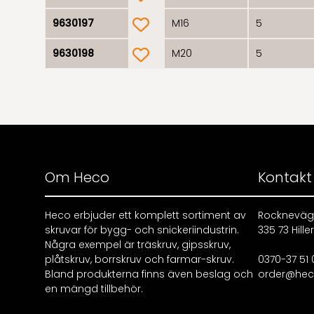
product.wishlist
9630197
M16
5
product.wishlist
9630198
M20
5
Om Heco
Kontakt
Heco erbjuder ett komplett sortiment av
Rockneväg
skruvar för bygg- och snickeriindustrin.
335 73 Hille
Några exempel är träskruv, gipsskruv,
plåtskruv, borrskruv och farmar-skruv.
0370-37 51 
Bland produkterna finns även beslag och
order@hec
en mängd tillbehör.