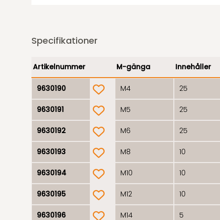
Specifikationer
Artikelnummer
M-gänga
Innehåller
product.wishlist
9630190
M4
25
product.wishlist
9630191
M5
25
product.wishlist
9630192
M6
25
product.wishlist
9630193
M8
10
product.wishlist
9630194
M10
10
product.wishlist
9630195
M12
10
product.wishlist
9630196
M14
5