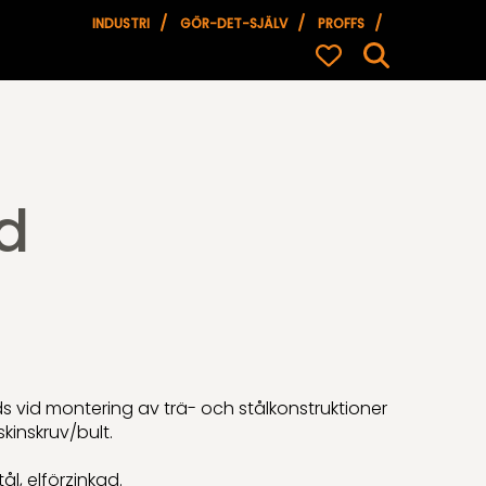
INDUSTRI
GÖR-DET-SJÄLV
PROFFS
d
 vid montering av trä- och stålkonstruktioner
inskruv/bult.
tål, elförzinkad.