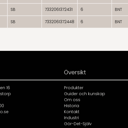
SB
7332061372431
6
BNT
SB
7332061372448
6
BNT
Översikt
en 16
Produkter
rstorp
Guider och kunskap
Om oss
00
Historia
o.se
Kontakt
Industri
Gör-Det-Själv