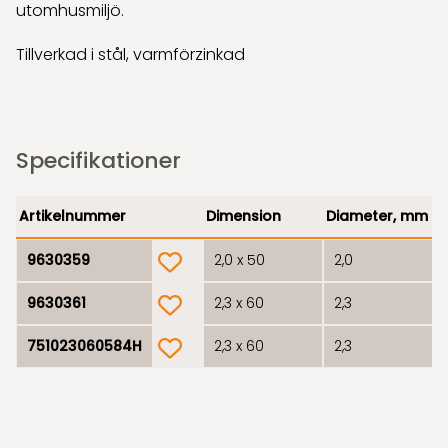
utomhusmiljö.
Tillverkad i stål, varmförzinkad
Specifikationer
Artikelnummer
Dimension
Diameter, mm
product.wishlist
9630359
2,0 x 50
2,0
product.wishlist
9630361
2,3 x 60
2,3
product.wishlist
751023060584H
2,3 x 60
2,3