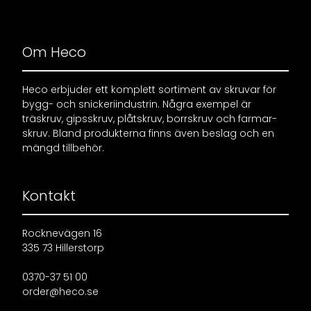
Om Heco
Heco erbjuder ett komplett sortiment av skruvar för
bygg- och snickeriindustrin. Några exempel är
träskruv, gipsskruv, plåtskruv, borrskruv och farmar-
skruv. Bland produkterna finns även beslag och en
mängd tillbehör.
Kontakt
Rocknevägen 16
335 73 Hillerstorp
0370-37 51 00
order@heco.se