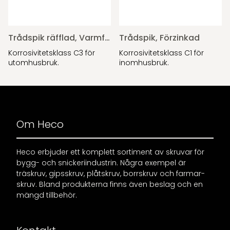
Trådspik räfflad, Varmförzinkad
Trådspik, Förzinkad
Korrosivitetsklass C3 för
Korrosivitetsklass C1 för
utomhusbruk.
inomhusbruk.
Om Heco
Heco erbjuder ett komplett sortiment av skruvar för
bygg- och snickeriindustrin. Några exempel är
träskruv, gipsskruv, plåtskruv, borrskruv och farmar-
skruv. Bland produkterna finns även beslag och en
mängd tillbehör.