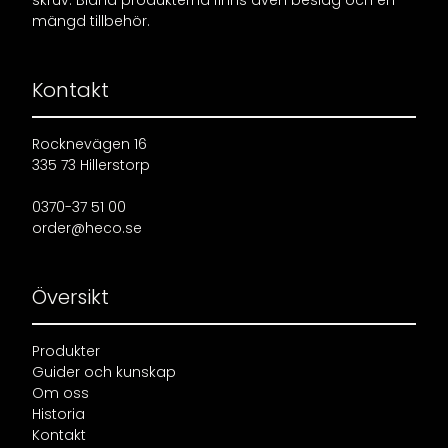
skruv. Bland produkterna finns även beslag och en
mängd tillbehör.
Kontakt
Rocknevägen 16
335 73 Hillerstorp
0370-37 51 00
order@heco.se
Översikt
Produkter
Guider och kunskap
Om oss
Historia
Kontakt