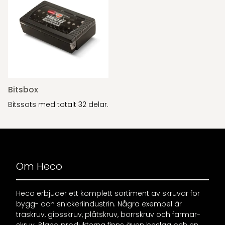
Bitsbox
Bitssats med totalt 32 delar.
Om Heco
Heco erbjuder ett komplett sortiment av skruvar för
bygg- och snickeriindustrin. Några exempel är
träskruv, gipsskruv, plåtskruv, borrskruv och farmar-