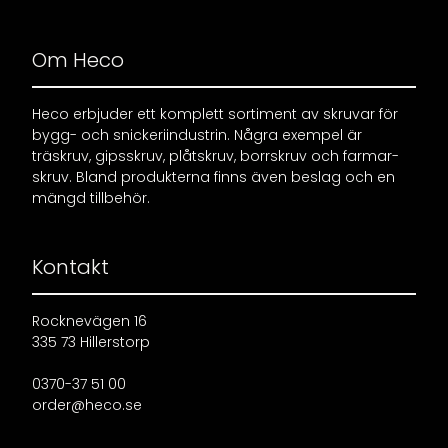
Om Heco
Heco erbjuder ett komplett sortiment av skruvar för
bygg- och snickeriindustrin. Några exempel är
träskruv, gipsskruv, plåtskruv, borrskruv och farmar-
skruv. Bland produkterna finns även beslag och en
mängd tillbehör.
Kontakt
Rocknevägen 16
335 73 Hillerstorp
0370-37 51 00
order@heco.se