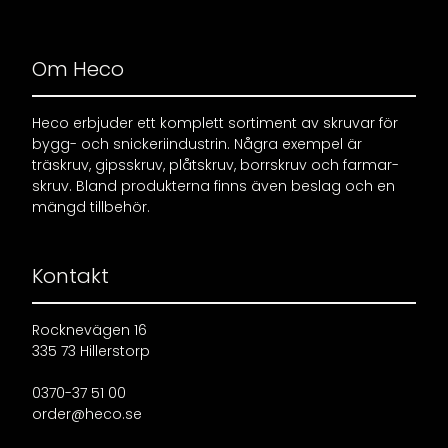
Om Heco
Heco erbjuder ett komplett sortiment av skruvar för
bygg- och snickeriindustrin. Några exempel är
träskruv, gipsskruv, plåtskruv, borrskruv och farmar-
skruv. Bland produkterna finns även beslag och en
mängd tillbehör.
Kontakt
Rocknevägen 16
335 73 Hillerstorp
0370-37 51 00
order@heco.se