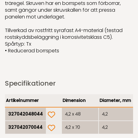
träregel. Skruven har en borrspets som förborrar,
samt gängor under skruvskallen för att pressa
panelen mot underlaget.
Tillverkad av rostfritt syrafast A4-material (testad
rostskyddsbeläggning i korrosivitetsklass C5).
Spårtyp: Tx
• Reducerad borrspets
Specifikationer
Artikelnummer
Dimension
Diameter, mm
product.wishlist
327042048044
4,2 x 48
4,2
product.wishlist
327042070044
4,2 x 70
4,2