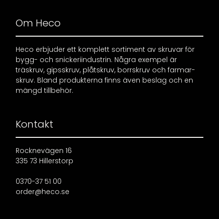
Om Heco
Heco erbjuder ett komplett sortiment av skruvar för
bygg- och snickeriindustrin. Några exempel är
träskruv, gipsskruv, plåtskruv, borrskruv och farmar-
skruv. Bland produkterna finns även beslag och en
mängd tillbehör.
Kontakt
Rocknevägen 16
335 73 Hillerstorp
0370-37 51 00
order@heco.se