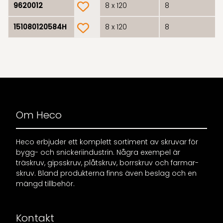
product.wishlist
9620012
8 x 120
8
product.wishlist
151080120584H
8 x 120
8
Om Heco
Heco erbjuder ett komplett sortiment av skruvar för
bygg- och snickeriindustrin. Några exempel är
träskruv, gipsskruv, plåtskruv, borrskruv och farmar-
skruv. Bland produkterna finns även beslag och en
mängd tillbehör.
Kontakt