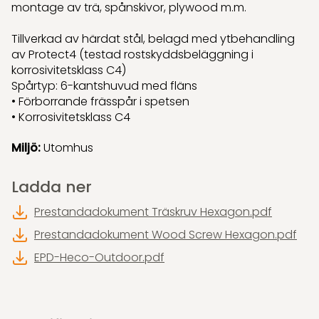
montage av trä, spånskivor, plywood m.m.
Tillverkad av härdat stål, belagd med ytbehandling
av Protect4 (testad rostskyddsbeläggning i
korrosivitetsklass C4)
Spårtyp: 6-kantshuvud med fläns
• Förborrande frässpår i spetsen
• Korrosivitetsklass C4
Miljö:
Utomhus
Ladda ner
Prestandadokument Träskruv Hexagon.pdf
Prestandadokument Wood Screw Hexagon.pdf
EPD-Heco-Outdoor.pdf