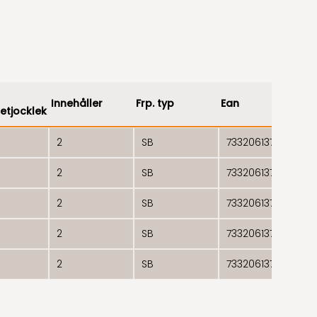
Innehåller
Frp. typ
Ean
E
tjocklek
2
SB
7332061371854
2
SB
7332061371861
2
SB
7332061371878
2
SB
7332061371830
1
2
SB
7332061371847