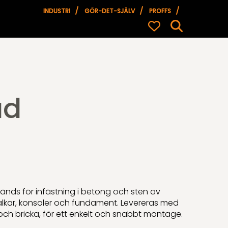
INDUSTRI
GÖR-DET-SJÄLV
PROFFS
ad
ds för infästning i betong och sten av
alkar, konsoler och fundament. Levereras med
ch bricka, för ett enkelt och snabbt montage.