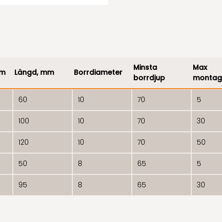
Minsta
Max
mm
Längd, mm
Borrdiameter
borrdjup
montage
60
10
70
5
100
10
70
30
120
10
70
50
50
8
65
5
95
8
65
30